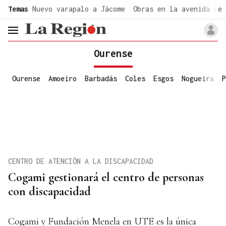
common.go-to-content
Temas
Nuevo varapalo a Jácome
Obras en la avenida de 
header.menu.open
Ourense
Ourense
Amoeiro
Barbadás
Coles
Esgos
Nogueira
P
CENTRO DE ATENCIÓN A LA DISCAPACIDAD
Cogami gestionará el centro de personas
con discapacidad
Cogami y Fundación Menela en UTE es la única