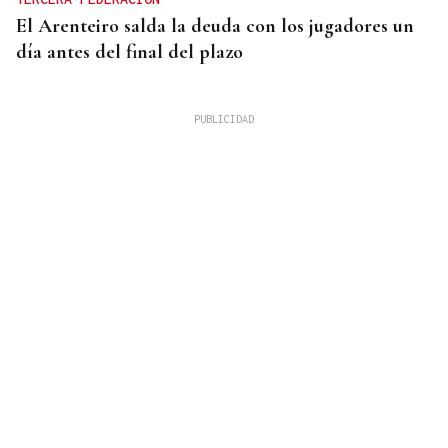
El Arenteiro salda la deuda con los jugadores un
día antes del final del plazo
"FALTA DE COMPROMISO" CON LAS VÍCTIMAS
Ana Redondo pide una reunión urgente a Moreno
Bonilla tras ceder a Vox las competencias sobre
violencia de género