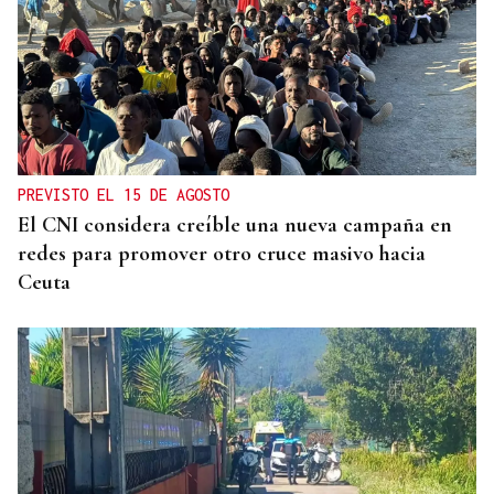
ANULADA A GAVILANES
Nuevo varapalo a Jácome: tumban la adjudicación
del autobús urbano de Ourense
PREVISTO EL 15 DE AGOSTO
El CNI considera creíble una nueva campaña en
redes para promover otro cruce masivo hacia
Ceuta