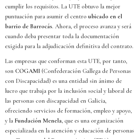
cumplir los requisitos. La UTE obtuvo la mejor
puntuación para asumir el centro
ubicado en el
barrio de Barrocás
. Ahora, el proceso avanza y será
cuando deba presentar toda la documentación
exigida para la adjudicación definitiva del contrato.
Las empresas que conforman esta UTE, por tanto,
son
COGAMI
(Confederación Gallega de Personas
con Discapacidad) es una entidad sin ánimo de
lucro que trabaja por la inclusión social y laboral de
las personas con discapacidad en Galicia,
ofreciendo servicios de formación, empleo y apoyo,
y la
Fundación Menela
, que es una organización
especializada en la atención y educación de personas