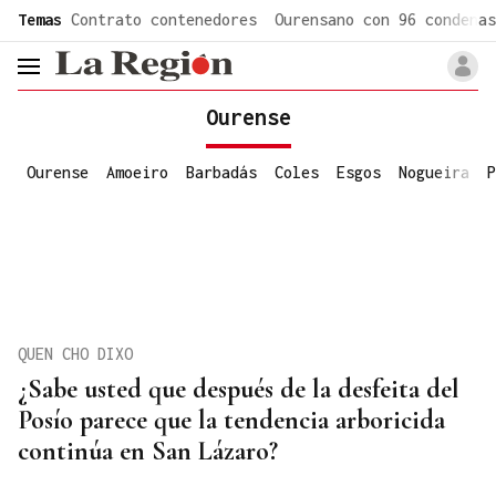
common.go-to-content
Temas
Contrato contenedores
Ourensano con 96 condenas
header.menu.open
Ourense
Ourense
Amoeiro
Barbadás
Coles
Esgos
Nogueira
P
QUEN CHO DIXO
¿Sabe usted que después de la desfeita del
Posío parece que la tendencia arboricida
continúa en San Lázaro?