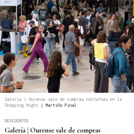
Galería | Ourense sale de compras nocturnas en la
Shopping Night
|
Martiño Pinal
DESCUENTOS
Galería | Ourense sale de compras