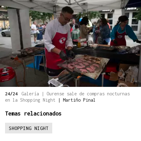
24/24
Galería | Ourense sale de compras nocturnas
en la Shopping Night
|
Martiño Pinal
Temas relacionados
SHOPPING NIGHT