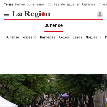
common.go-to-content
Temas
Héroe ourensano
Cortes de agua en Ourense
Pres
header.menu.open
Ourense
Ourense
Amoeiro
Barbadás
Coles
Esgos
Nogueira
P