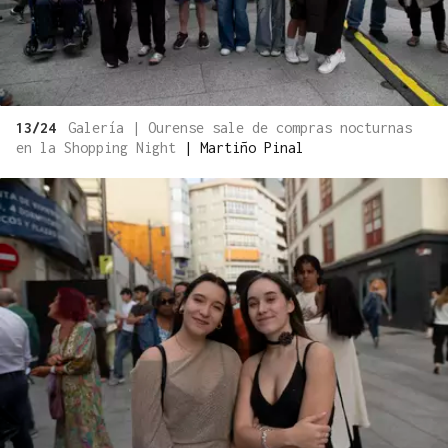
13/24
Galería | Ourense sale de compras nocturnas
en la Shopping Night
|
Martiño Pinal