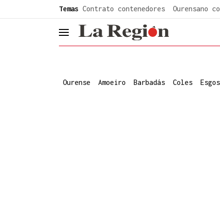
common.go-to-content
Temas
Contrato contenedores
Ourensano co
header.menu.open
Ourense
Amoeiro
Barbadás
Coles
Esgos