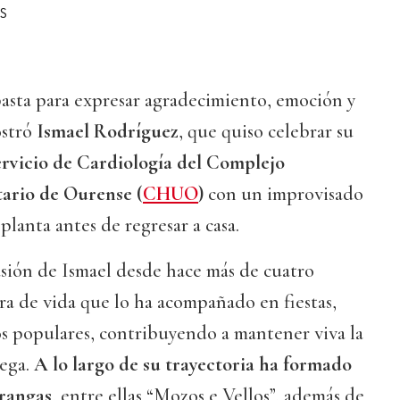
S
basta para expresar agradecimiento, emoción y
ostró
Ismael Rodríguez
, que quiso celebrar su
rvicio de Cardiología del Complejo
tario de Ourense (
CHUO
)
con un improvisado
planta antes de regresar a casa.
asión de Ismael desde hace más de cuatro
a de vida que lo ha acompañado en fiestas,
os populares, contribuyendo a mantener viva la
lega.
A lo largo de su trayectoria ha formado
arangas
, entre ellas “Mozos e Vellos”, además de