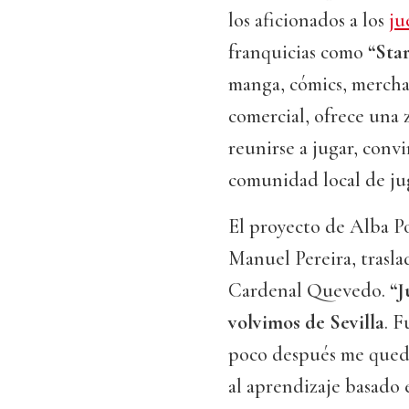
los aficionados a los
ju
franquicias como
“Sta
manga, cómics, merchan
comercial, ofrece una 
reunirse a jugar, conv
comunidad local de ju
El proyecto de Alba Po
Manuel Pereira, traslad
Cardenal Quevedo.
“J
volvimos de Sevilla
. F
poco después me quedé
al aprendizaje basado e