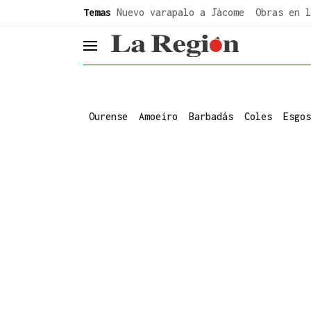
common.go-to-content
Temas
Nuevo varapalo a Jácome
Obras en l
header.menu.open
Ourense
Amoeiro
Barbadás
Coles
Esgos