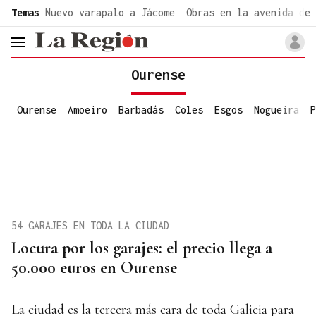
common.go-to-content
Temas
Nuevo varapalo a Jácome
Obras en la avenida de 
header.menu.open
Ourense
Ourense
Amoeiro
Barbadás
Coles
Esgos
Nogueira
P
54 GARAJES EN TODA LA CIUDAD
Locura por los garajes: el precio llega a
50.000 euros en Ourense
La ciudad es la tercera más cara de toda Galicia para