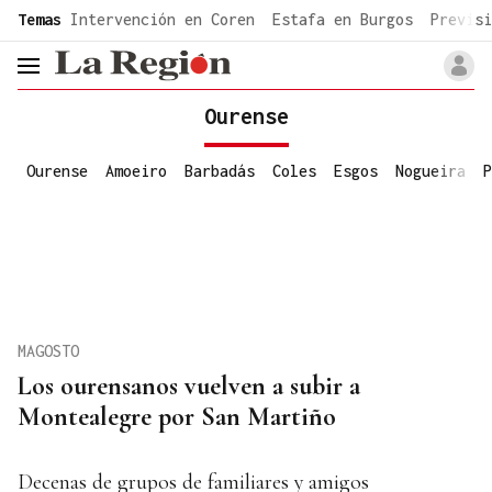
common.go-to-content
Temas
Intervención en Coren
Estafa en Burgos
Previsi
header.menu.open
Ourense
Ourense
Amoeiro
Barbadás
Coles
Esgos
Nogueira
P
MAGOSTO
Los ourensanos vuelven a subir a
Montealegre por San Martiño
Decenas de grupos de familiares y amigos