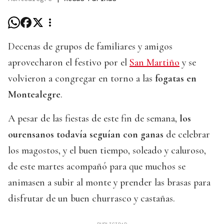
Decenas de grupos de familiares y amigos
aprovecharon el festivo por el
San Martiño
y se
volvieron a congregar en torno a las
fogatas en
Montealegre
.
A pesar de las fiestas de este fin de semana,
los
ourensanos todavía seguían con ganas
de celebrar
los magostos, y el buen tiempo, soleado y caluroso,
de este martes acompañó para que muchos se
animasen a subir al monte y prender las brasas para
disfrutar de un buen churrasco y castañas.