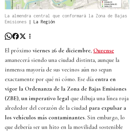
La almendra central que conformará la Zona de Bajas
Emisiones
|
La Región
El próximo
viernes 26 de diciembre
,
Ourense
amanecerá siendo una ciudad distinta, aunque la
inmensa mayoría de sus vecinos aún no sepan
exactamente por qué ni cómo. Ese día
entra en
vigor la Ordenanza de la Zona de Bajas Emisiones
(ZBE)
,
un imperativo legal
que dibuja una línea roja
alrededor del corazón de la ciudad
para expulsar a
los vehículos más contaminantes
. Sin embargo, lo
que debería ser un hito en la movilidad sostenible