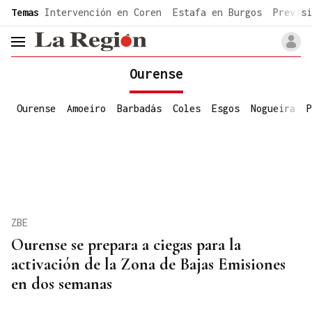
common.go-to-content
Temas
Intervención en Coren
Estafa en Burgos
Previsi
header.menu.open
Ourense
Ourense
Amoeiro
Barbadás
Coles
Esgos
Nogueira
P
ZBE
Ourense se prepara a ciegas para la
activación de la Zona de Bajas Emisiones
en dos semanas