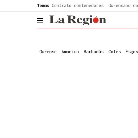
common.go-to-content
Temas
Contrato contenedores
Ourensano co
header.menu.open
Ourense
Amoeiro
Barbadás
Coles
Esgos