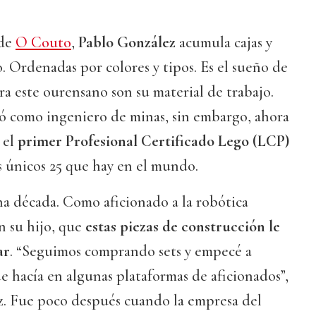
 de
O Couto
,
Pablo González
acumula cajas y
o. Ordenadas por colores y tipos. Es el sueño de
a este ourensano son su material de trabajo.
ió como ingeniero de minas, sin embargo, ahora
 el
primer Profesional Certificado Lego (LCP)
s únicos 25 que hay en el mundo.
 década. Como aficionado a la robótica
 su hijo, que
estas piezas de construcción le
ar
. “Seguimos comprando sets y empecé a
ue hacía en algunas plataformas de aficionados”,
z. Fue poco después cuando la empresa del