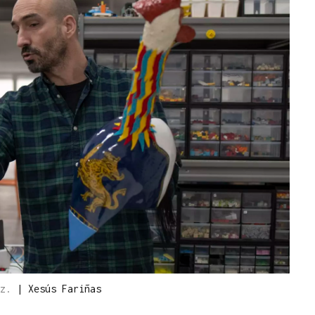
ez.
|
Xesús Fariñas