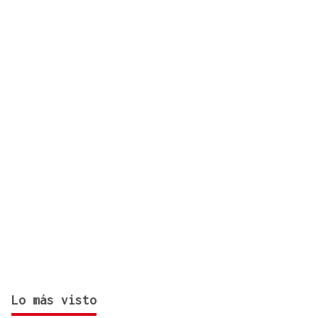
disparan un 175% en tres años en el 017 de
ciberseguridad
Lo más visto