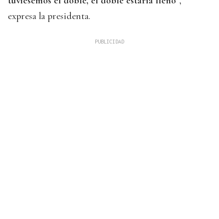
tuviésemos el doble, el doble estaría lleno
”,
expresa la presidenta.