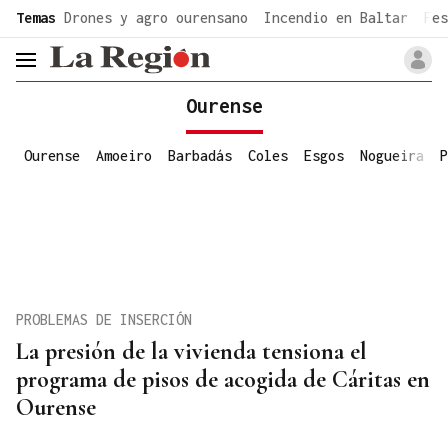
common.go-to-content
Temas
Drones y agro ourensano
Incendio en Baltar
Fes
header.menu.open
Ourense
Ourense
Amoeiro
Barbadás
Coles
Esgos
Nogueira
P
PROBLEMAS DE INSERCIÓN
La presión de la vivienda tensiona el
programa de pisos de acogida de Cáritas en
Ourense