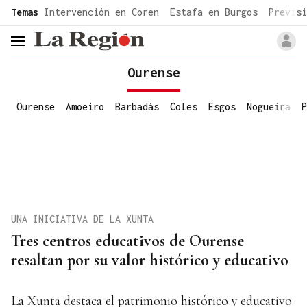
common.go-to-content
Temas
Intervención en Coren
Estafa en Burgos
Previsi
header.menu.open
Ourense
Ourense
Amoeiro
Barbadás
Coles
Esgos
Nogueira
P
UNA INICIATIVA DE LA XUNTA
Tres centros educativos de Ourense
resaltan por su valor histórico y educativo
La Xunta destaca el patrimonio histórico y educativo