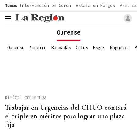
common.go-to-content
Temas
Intervención en Coren
Estafa en Burgos
Previsi
header.menu.open
Ourense
Ourense
Amoeiro
Barbadás
Coles
Esgos
Nogueira
P
DIFÍCIL COBERTURA
Trabajar en Urgencias del CHUO contará
el triple en méritos para lograr una plaza
fija