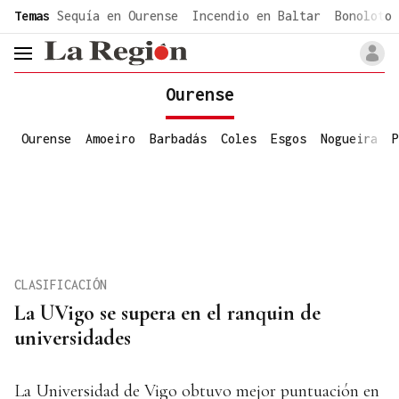
common.go-to-content
Temas
Sequía en Ourense
Incendio en Baltar
Bonoloto 
header.menu.open
Ourense
Ourense
Amoeiro
Barbadás
Coles
Esgos
Nogueira
P
CLASIFICACIÓN
La UVigo se supera en el ranquin de
universidades
La Universidad de Vigo obtuvo mejor puntuación en