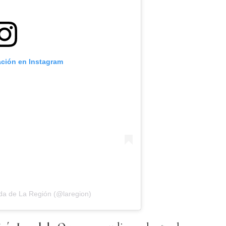
ación en Instagram
da de La Región (@laregion)