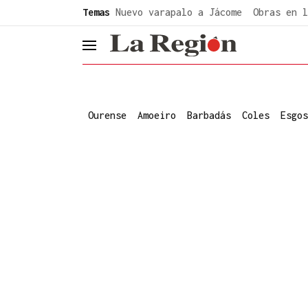
common.go-to-content
Temas
Nuevo varapalo a Jácome
Obras en l
header.menu.open
Ourense
Amoeiro
Barbadás
Coles
Esgos