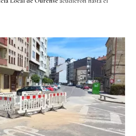
icía Local de Ourense
acudieron hasta el