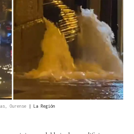
gas, Ourense
|
La Región