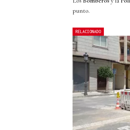
Los
Bomberos
y la
Pol
punto.
RELACIONADO