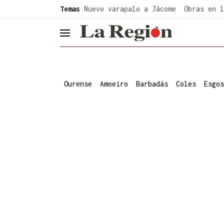
common.go-to-content
Temas
Nuevo varapalo a Jácome
Obras en l
header.menu.open
Ourense
Amoeiro
Barbadás
Coles
Esgos