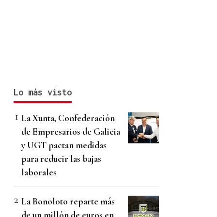
Lo más visto
La Xunta, Confederación
de Empresarios de Galicia
y UGT pactan medidas
para reducir las bajas
laborales
La Bonoloto reparte más
de un millón de euros en