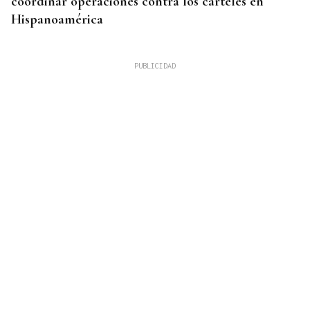
coordinar operaciones contra los cárteles en
Hispanoamérica
CHOQUE EN CADENA
Accidente múltiple en la AP-9: cinco coches
implicados provocan retenciones a la salida de
Vigo