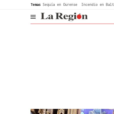
common.go-to-content
Temas
Sequía en Ourense
Incendio en Balt
header.menu.open