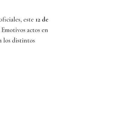
ficiales, este
12 de
. Emotivos actos en
 los distintos