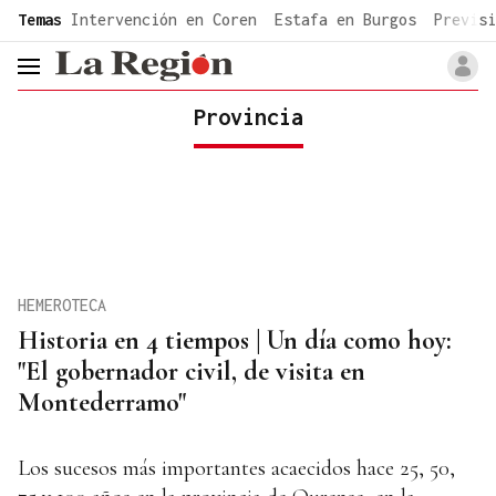
common.go-to-content
Temas
Intervención en Coren
Estafa en Burgos
Previsi
header.menu.open
Provincia
HEMEROTECA
Historia en 4 tiempos | Un día como hoy:
"El gobernador civil, de visita en
Montederramo"
Los sucesos más importantes acaecidos hace 25, 50,