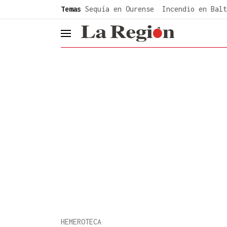
common.go-to-content
Temas
Sequía en Ourense
Incendio en Balt
header.menu.open
HEMEROTECA