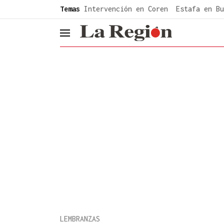
common.go-to-content
Temas
Intervención en Coren
Estafa en Bu
header.menu.open
LEMBRANZAS