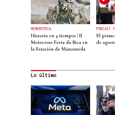
HEMEROTECA
PODCAST Y
Historia en 4 tiempos | II
El primer
Motocross Festa da Bica en
de agost
la Estación de Manzaneda
Lo último
AUTO JUDICIAL
La Justicia frena un
proyecto eólico en la