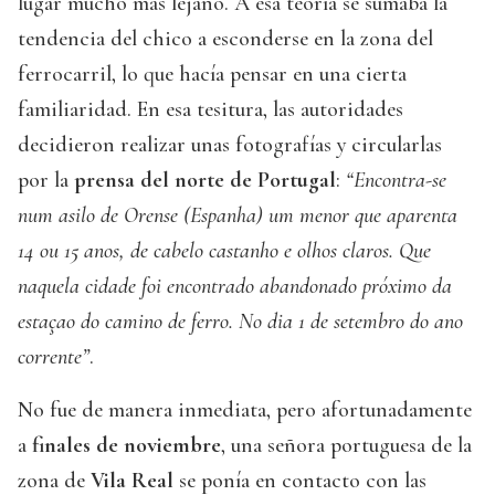
lugar mucho más lejano. A esa teoría se sumaba la
tendencia del chico a esconderse en la zona del
ferrocarril, lo que hacía pensar en una cierta
familiaridad. En esa tesitura, las autoridades
decidieron realizar unas fotografías y circularlas
por la
prensa del norte de Portugal
:
“Encontra-se
num asilo de Orense (Espanha) um menor que aparenta
14 ou 15 anos, de cabelo castanho e olhos claros. Que
naquela cidade foi encontrado abandonado próximo da
estaçao do camino de ferro. No dia 1 de setembro do ano
corrente”
.
No fue de manera inmediata, pero afortunadamente
a
finales de noviembre
, una señora portuguesa de la
zona de
Vila Real
se ponía en contacto con las