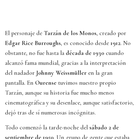
El personaje de
Tarzán de los Monos
, creado por
Edgar Rice Burroughs
, es conocido desde
1912
. No
obstante, no fue hasta la
década de 1930
cuando
alcanzó fama mundial, gracias a la interpretación
del nadador
Johnny Weissmüller
en la gran
pantalla. En
Ourense
tuvimos nuestro propio
Tarzán, aunque su historia fue mucho menos
cinematográfica y su desenlace, aunque satisfactorio,
dejó tras de sí numerosas incógnitas.
Todo comenzó la tarde-noche del
sábado 2 de
septiembre de 1950
. Un grupo de gente que estaba