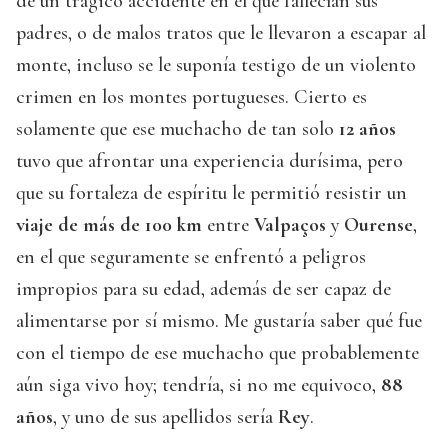
de un trágico accidente en el que fallecían sus
padres, o de malos tratos que le llevaron a escapar al
monte, incluso se le suponía testigo de un violento
crimen en los montes portugueses. Cierto es
solamente que ese muchacho de tan solo
12 años
tuvo que afrontar una experiencia durísima, pero
que su fortaleza de espíritu le permitió resistir un
viaje de más de 100 km
entre
Valpaços
y
Ourense
,
en el que seguramente se enfrentó a peligros
impropios para su edad, además de ser capaz de
alimentarse por sí mismo. Me gustaría saber qué fue
con el tiempo de ese muchacho que probablemente
aún siga vivo hoy; tendría, si no me equivoco,
88
años
, y uno de sus apellidos sería
Rey
.