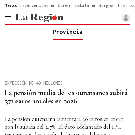
common.go-to-content
Temas
Intervención en Coren
Estafa en Burgos
Previsi
header.menu.open
Provincia
INYECCIÓN DE 40 MILLONES
La pensión media de los ourensanos subirá
371 euros anuales en 2026
La pensión ourensana aumentará 30 euros en enero
con la subida del 2,7%. El dato adelantado del IPC
trae una revalorización de las pagas del 2,7% y