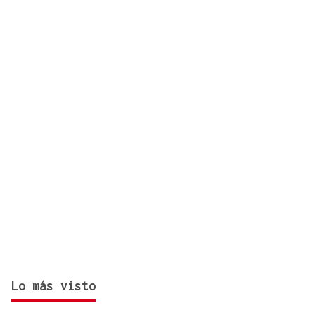
las claves para alcanzar la centenariedad
Lo más visto