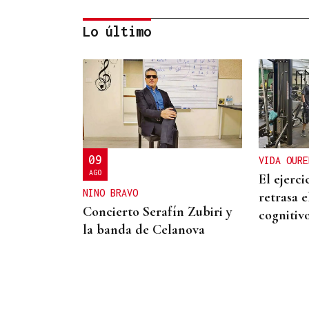
Lo último
POLOS RÍOS E MONTAÑAS DE
OURENSE
A Ribeira Sacra, flora e
fauna nas ribeiras miñota e
siliense
09
VIDA OURE
AGO
El ejerc
NINO BRAVO
retrasa e
Concierto Serafín Zubiri y
cognitiv
la banda de Celanova