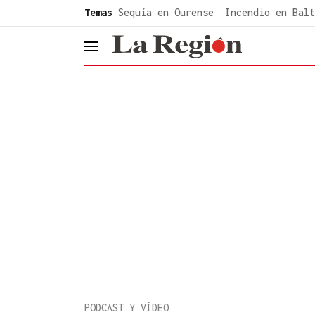
common.go-to-content
Temas
Sequía en Ourense
Incendio en Balt
header.menu.open
PODCAST Y VÍDEO