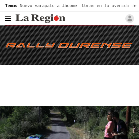
common.go-to-content
Temas
Nuevo varapalo a Jácome
Obras en la avenida de 
header.menu.open