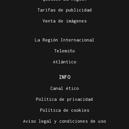
Tarifas de publicidad
CRIMEN EN GRECIA
Venta de imágenes
Detenido el boxeador Sharif Ahmadzai por el
asesinato de una activista cuyo cuerpo fue hallado
en una maleta en Atenas
La Región Internacional
Telemiño
Atlántico
INFO
Canal ético
Política de privacidad
Política de cookies
Aviso legal y condiciones de uso