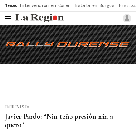
common.go-to-content
Temas
Intervención en Coren
Estafa en Burgos
Previsi
header.menu.open
ENTREVISTA
Javier Pardo: “Nin teño presión nin a
quero”