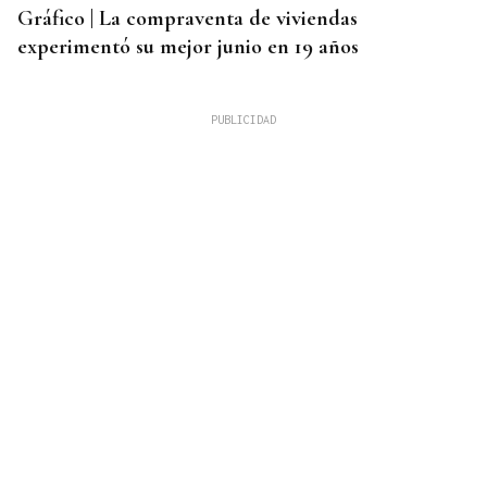
Gráfico | La compraventa de viviendas
experimentó su mejor junio en 19 años
ALERTA ALIMENTARIA
La AESAN alerta de fragmentos de vidrio en
confituras y miel Bonne Maman: estos son los lotes
afectados