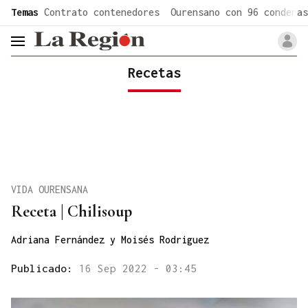
common.go-to-content
Temas
Contrato contenedores
Ourensano con 96 condenas
header.menu.open
Recetas
VIDA OURENSANA
Receta | Chilisoup
Adriana Fernández y Moisés Rodriguez
Publicado:
16 Sep 2022 - 03:45