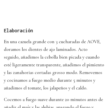
Elaboración
En una cazuela grande con 3 cucharadas de AOVE,
doramos los dientes de ajo laminados. Acto
seguido, añadimos la cebolla bien picada y cuando
esté ligeramente transparente, añadimos el pimiento
y las zanahorias cortadas grosso modo. Removemos
y cocinamos a fuego medio durante 5 minutos y
añadimos el tomate, los jalapeños y el caldo.
Cocemos a fuego suave durante 20 minutos antes de
añadir el maíz y las alubias, apagando el fuego y