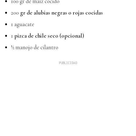
100 gr de maíz cocido
200
gr de alubias negras o rojas cocidas
1 aguacate
1
pizca de chile seco (opcional)
½ manojo de cilantro