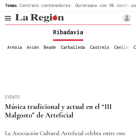
common.go-to-content
Temas
Contrato contenedores
Ourensano con 96 condenas
header.menu.open
Ribadavia
Arnoia
Avión
Beade
Carballeda
Castrelo
Cenlle
C
EVENTO
Música tradicional y actual en el “III
Malgosto” de Arteficial
La Asociación Cultural Arteficial celebra entre este