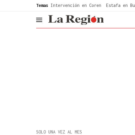
common.go-to-content
Temas
Intervención en Coren
Estafa en Bu
header.menu.open
SOLO UNA VEZ AL MES