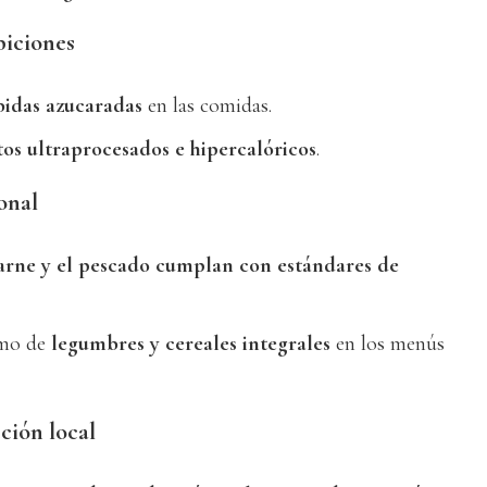
biciones
bidas azucaradas
en las comidas.
os ultraprocesados e hipercalóricos
.
onal
arne y el pescado cumplan con estándares de
umo de
legumbres y cereales integrales
en los menús
ción local