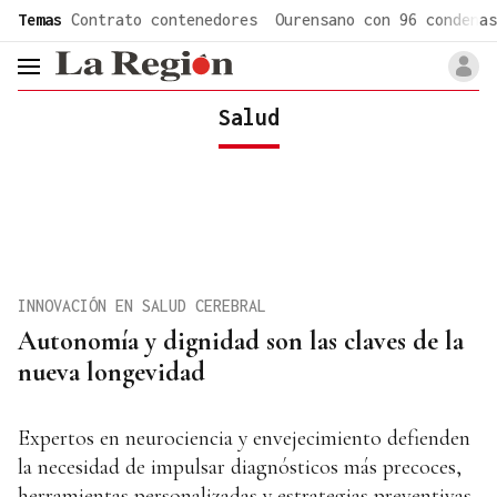
common.go-to-content
Temas
Contrato contenedores
Ourensano con 96 condenas
header.menu.open
Salud
INNOVACIÓN EN SALUD CEREBRAL
Autonomía y dignidad son las claves de la
nueva longevidad
Expertos en neurociencia y envejecimiento defienden
la necesidad de impulsar diagnósticos más precoces,
herramientas personalizadas y estrategias preventivas