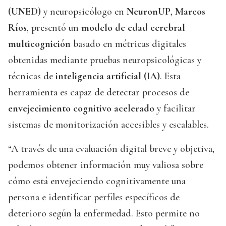
(UNED)
y neuropsicólogo en
NeuronUP
,
Marcos
Ríos
, presentó un
modelo de edad cerebral
multicognición
basado en métricas digitales
obtenidas mediante pruebas neuropsicológicas y
técnicas de
inteligencia artificial (IA)
. Esta
herramienta es capaz de detectar procesos de
envejecimiento cognitivo acelerado
y facilitar
sistemas de monitorización accesibles y escalables.
“A través de una evaluación digital breve y objetiva,
podemos obtener información muy valiosa sobre
cómo está envejeciendo cognitivamente una
persona e identificar perfiles específicos de
deterioro según la enfermedad. Esto permite no