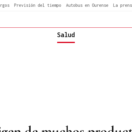
rgos
Previsión del tiempo
Autobus en Ourense
La prens
Salud
origen de muchos produc