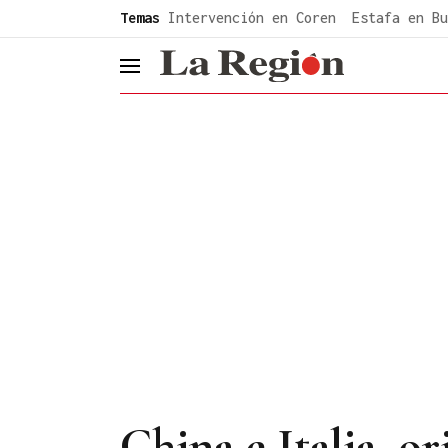
common.go-to-content
Temas
Intervención en Coren
Estafa en Bu
header.menu.open
China e Italia, 