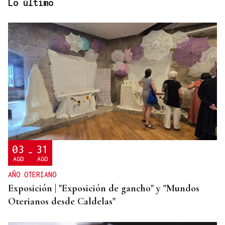
Lo último
CAUSA DE ALERGIA GRAVE
Picaduras de avispas y abejas: cuándo una reacción
puede poner en riesgo tu vida
03
31
-
AGO
AGO
AÑO OTERIANO
Exposición | "Exposición de gancho" y "Mundos
Oterianos desde Caldelas"