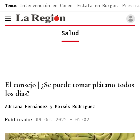
common.go-to-content
Temas
Intervención en Coren
Estafa en Burgos
Previsi
header.menu.open
Salud
El consejo | ¿Se puede tomar plátano todos
los días?
Adriana Fernández y Moisés Rodriguez
Publicado:
09 Oct 2022 - 02:02