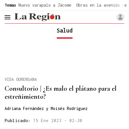
common.go-to-content
Temas
Nuevo varapalo a Jácome
Obras en la avenida de 
header.menu.open
Salud
VIDA OURENSANA
Consultorio | ¿Es malo el plátano para el
estreñimiento?
Adriana Fernández y Moisés Rodriguez
Publicado:
15 Ene 2023 - 02:30