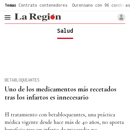
common.go-to-content
Temas
Contrato contenedores
Ourensano con 96 condenas
header.menu.open
Salud
BETABLOQUEANTES
Uno de los medicamentos más recetados
tras los infartos es innecesario
El tratamiento con betabloqueantes, una práctica
médica vigente desde hace más de 40 años, no aporta
beneficio tras un infarto de miocardio no