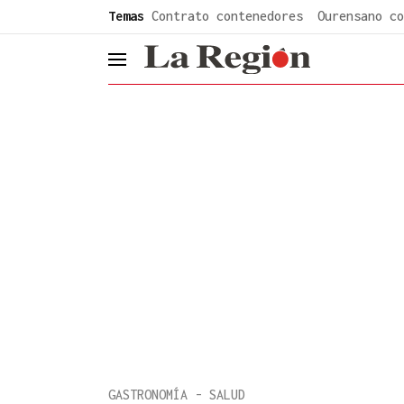
common.go-to-content
Temas
Contrato contenedores
Ourensano co
header.menu.open
GASTRONOMÍA - SALUD