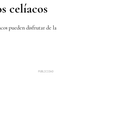
os celíacos
acos pueden disfrutar de la