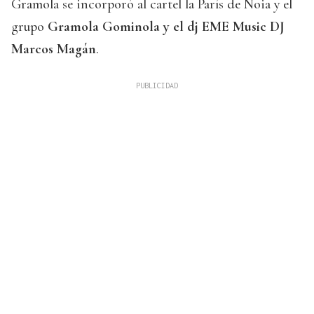
Gramola se incorporó al cartel la París de Noia y el
grupo
Gramola Gominola y el dj EME Music DJ
Marcos Magán
.