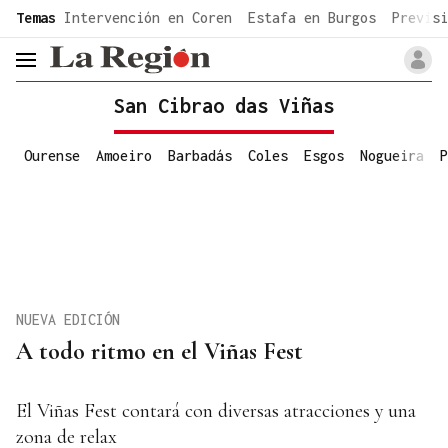
common.go-to-content
Temas
Intervención en Coren
Estafa en Burgos
Previsi
header.menu.open
San Cibrao das Viñas
Ourense
Amoeiro
Barbadás
Coles
Esgos
Nogueira
P
NUEVA EDICIÓN
A todo ritmo en el Viñas Fest
El Viñas Fest contará con diversas atracciones y una
zona de relax