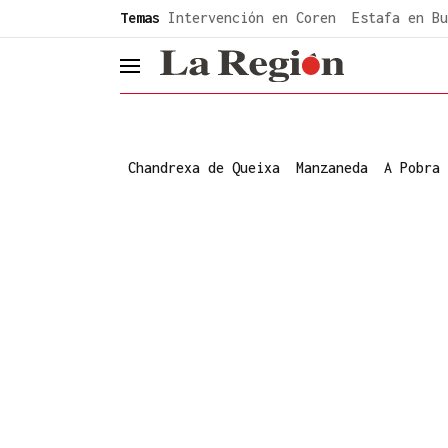
common.go-to-content
Temas
Intervención en Coren
Estafa en Bu
header.menu.open
Chandrexa de Queixa
Manzaneda
A Pobra 