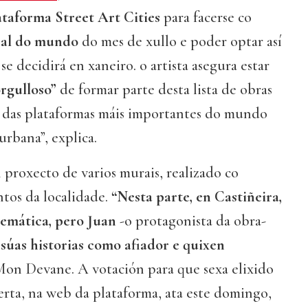
ataforma Street Art Cities
para facerse co
ral do mundo
do mes de xullo e poder optar así
 se decidirá en xaneiro. o artista asegura estar
orgulloso”
de formar parte desta lista de obras
a das plataformas máis importantes do mundo
 urbana”, explica.
 proxecto de varios murais, realizado co
tos da localidade.
“Nesta parte, en Castiñeira,
temática, pero Juan
-o protagonista da obra-
súas historias como afiador e quixen
on Devane. A votación para que sexa elixido
erta, na web da plataforma, ata este domingo,