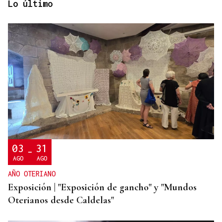
Lo último
03
31
-
AGO
AGO
AÑO OTERIANO
Exposición | "Exposición de gancho" y "Mundos
Oterianos desde Caldelas"