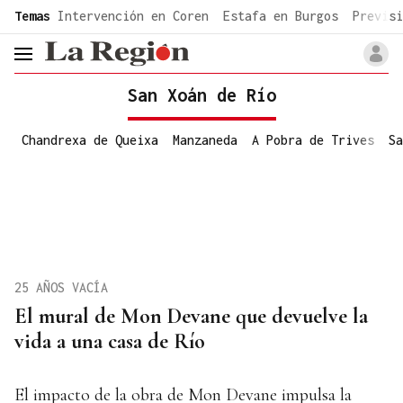
common.go-to-content
Temas
Intervención en Coren
Estafa en Burgos
Previsi
header.menu.open
San Xoán de Río
Chandrexa de Queixa
Manzaneda
A Pobra de Trives
Sa
25 AÑOS VACÍA
El mural de Mon Devane que devuelve la
vida a una casa de Río
El impacto de la obra de Mon Devane impulsa la