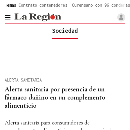
common.go-to-content
Temas
Contrato contenedores
Ourensano con 96 condenas
header.menu.open
Sociedad
ALERTA SANITARIA
Alerta sanitaria por presencia de un
fármaco dañino en un complemento
alimenticio
Alerta sanitaria para consumidores de