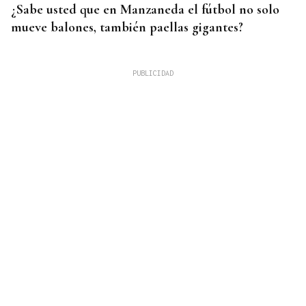
¿Sabe usted que en Manzaneda el fútbol no solo
mueve balones, también paellas gigantes?
DAR EXPLICACIONES
Los ministros Robles, Marlaska, Albares y Bolaños
comparecerán en el Congreso para explicar la
crisis migratoria en Ceuta