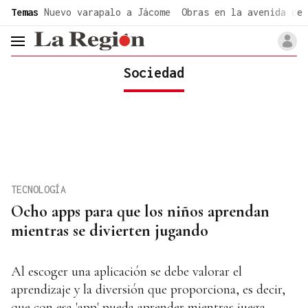
common.go-to-content
Temas
Nuevo varapalo a Jácome
Obras en la avenida de 
header.menu.open
Sociedad
TECNOLOGÍA
Ocho apps para que los niños aprendan
mientras se divierten jugando
Al escoger una aplicación se debe valorar el
aprendizaje y la diversión que proporciona, es decir,
que con esa 'app' pueda aprender mientras juega.