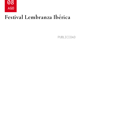
08
AGO
Festival Lembranza Ibérica
ESPACIO SCHENGEN
Grande-Marlaska comunica a la Unión Europea la
decisión del gobierno de restablecer los controles
con Italia