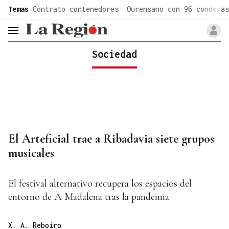
common.go-to-content
Temas
Contrato contenedores
Ourensano con 96 condenas
header.menu.open
Sociedad
El Arteficial trae a Ribadavia siete grupos
musicales
El festival alternativo recupera los espacios del
entorno de A Madalena tras la pandemia
X. A. Reboiro