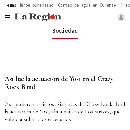
common.go-to-content
Temas
Héroe ourensano
Cortes de agua en Ourense
Pres
header.menu.open
Sociedad
Así fue la actuación de Yosi en el Crazy
Rock Band
Así pudieron vivir los asistentes del Crazy Rock Band
la actuación de Yosi, alma máter de Los Suaves, que
volvió a subir a los escenarios