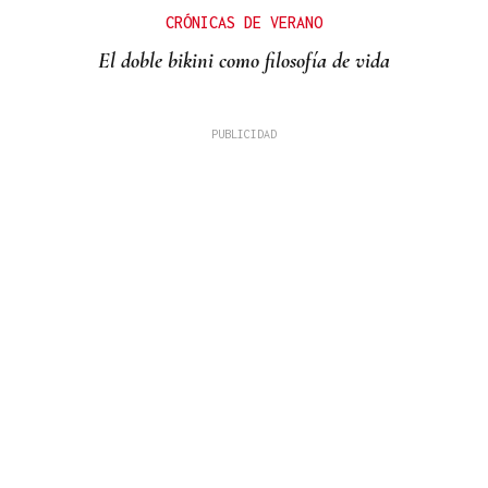
CRÓNICAS DE VERANO
El doble bikini como filosofía de vida
"COMPLEJA" EVOLUCIÓN
Elevan a situación operativa 2 el incendio de
Niebla por su "inestabilidad" e incorporan la UME