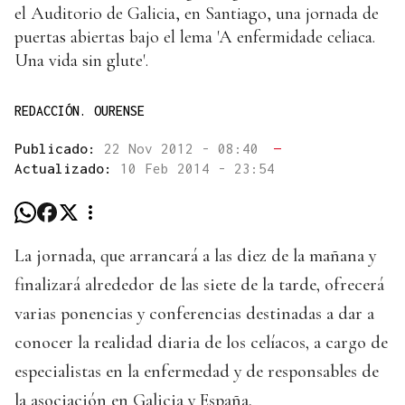
el Auditorio de Galicia, en Santiago, una jornada de
puertas abiertas bajo el lema 'A enfermidade celiaca.
Una vida sin glute'.
REDACCIÓN. OURENSE
Publicado:
22 Nov 2012 - 08:40
—
Actualizado:
10 Feb 2014 - 23:54
La jornada, que arrancará a las diez de la mañana y
finalizará alrededor de las siete de la tarde, ofrecerá
varias ponencias y conferencias destinadas a dar a
conocer la realidad diaria de los celíacos, a cargo de
especialistas en la enfermedad y de responsables de
la asociación en Galicia y España.