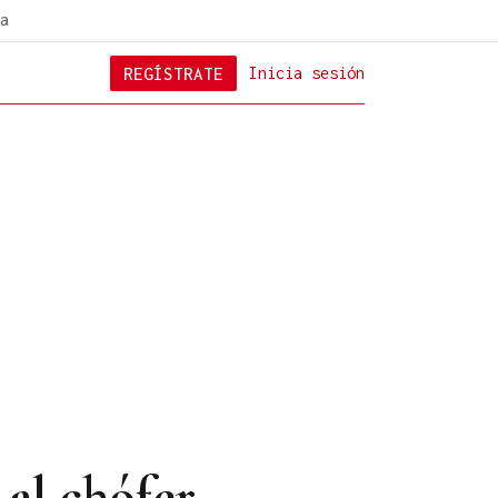
a
REGÍSTRATE
Inicia sesión
 al chófer