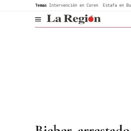
common.go-to-content
Temas
Intervención en Coren
Estafa en Bu
header.menu.open
Bieber, arrestado