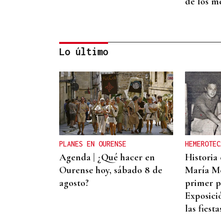
de los m
Lo último
AHORRO ENERGÉTICO
La UE lanza una campaña
de ahorro energético
doméstico
PLANES EN OURENSE
HEMEROTEC
Agenda | ¿Qué hacer en
Historia 
Ourense hoy, sábado 8 de
María M
agosto?
primer p
Exposici
las fiesta