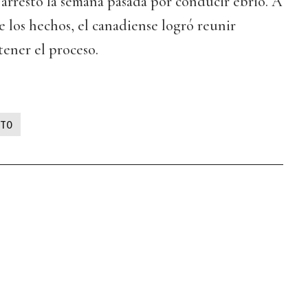
 arresto la semana pasada por conducir ebrio. A
e los hechos, el canadiense logró reunir
tener el proceso.
TO