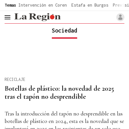
common.go-to-content
Temas
Intervención en Coren
Estafa en Burgos
Previsi
header.menu.open
Sociedad
RECICLAJE
Botellas de plástico: la novedad de 2025
tras el tapón no desprendible
Tras la introducción del tapón no desprendible en las
botellas de plástico en 2024, esta es la novedad que se
implantará en 2025 en los recipientes de un solo uso