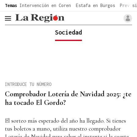
common.go-to-content
Temas
Intervención en Coren
Estafa en Burgos
Previsi
header.menu.open
Sociedad
INTRODUCE TU NÚMERO
Comprobador Lotería de Navidad 2025: ¿te
ha tocado El Gordo?
El sorteo más esperado del año ha llegado. Si tienes
tus boletos a mano, utiliza nuestro comprobador
Lotería de Navidad para saber al instante si la suerte