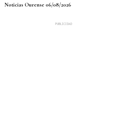
Noticias Ourense 06/08/2026
LLEGÓ ASINTOMÁTICO
Un turista franco-argentino da positivo en
hantavirus Andes y permanece aislado en Galicia