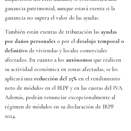
ganancia patrimonial, aunque estará exenta si la
ganancia no supera el valor de las ayudas.
También están exentas de tributación las
ayudas
por daños personales
o por el
desalojo temporal o
definitivo
de viviendas y locales comerciales
afectados. En cuanto a los
autónomos
que realicen
su actividad económica en zonas afectadas, se les
aplicará una
reducción del 25%
en el rendimiento
neto de módulos en el IRPF y en las cuotas del IVA.
Además, podrán renunciar excepcionalmente al
régimen de módulos en su declaración de IRPF
2024.