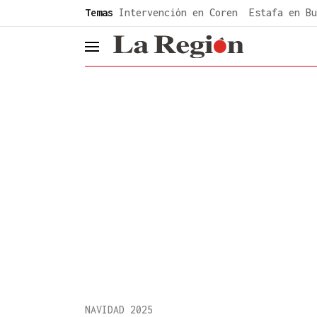
common.go-to-content
Temas
Intervención en Coren
Estafa en Bu
header.menu.open
NAVIDAD 2025